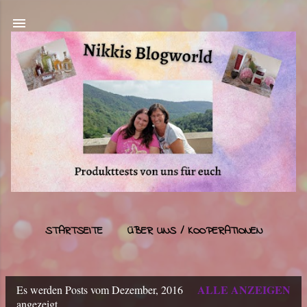
Direkt zum Hauptbereich
STARTSEITE
ÜBER UNS / KOOPERATIONEN
IMPRESSUM
MEHR…
DATENSCHUTZ
ALLE ANZEIGEN
Es werden Posts vom Dezember, 2016
P
angezeigt.