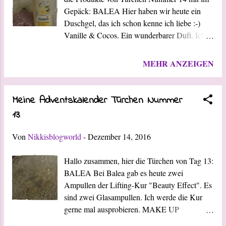
und es ist ein trockener Wein. PETERS
Gepäck: BALEA Hier haben wir heute ein
PRALINEN Wir haben heute ein Pecaré mit
Duschgel, das ich schon kenne ich liebe :-)
Marc de Champagne. Eine Rote-Grütze-
Vanille & Cocos. Ein wunderbarer Duft. Ich
Vanille Trüffel Praline und wie gewohnt die
habe es bereits mehrfach in der regulären
zwei Minis: - Schokomousse Mini für den Tag
Größe gekauft und aufgebraucht :-) MAKE
MEHR ANZEIGEN
- Kirschwasser Mini für die Nacht Da wir ab
UP REVOLUTION Hier freue ich mich heute
morgen Richtung Norden unterwegs sind,
auch besonders. Denn es gab einen
werden die ...
Lidschatten in der Farbe "New Tral Red", den
Meine Adventskalender Türchen Nummer
ich allerdings als Blush zweckentfremden
13
werden ;-) THE BODY SHOP Hinter dem 14.
Türchen war ein Duschgel in der Duftrichtung
Von
Nikkisblogworld
-
Dezember 14, 2016
"British Rose". Ich freue mich sehr darüber,
denn ich wollte diese Duftrichtung unbedingt
Hallo zusammen, hier die Türchen von Tag 13:
mal testen. Und es riecht sehr sehr gut :-)
BALEA Bei Balea gab es heute zwei
WEINBOX "Badische Entdecker" Heute ist
Ampullen der Lifting-Kur "Beauty Effect". Es
wieder das Weingut Weishaar vertreten,
sind zwei Glasampullen. Ich werde die Kur
welches ich euch ja bereits vorgestellt habe.
gerne mal ausprobieren. MAKE UP
Bei dem Wein handelt es sich um einen Rosé
REVOLUTION Hinter Nummer 13 versteckte