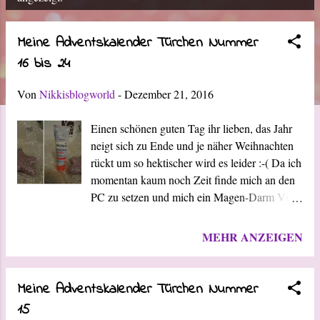
o
s
Meine Adventskalender Türchen Nummer
16 bis 24
t
s
Von
Nikkisblogworld
-
Dezember 21, 2016
Einen schönen guten Tag ihr lieben, das Jahr
neigt sich zu Ende und je näher Weihnachten
rückt um so hektischer wird es leider :-( Da ich
momentan kaum noch Zeit finde mich an den
PC zu setzen und mich ein Magen-Darm Virus
auch noch erwischt hat, habe ich mich dazu
entschlossen in dem heutigen Post alle
MEHR ANZEIGEN
restlichen Türchen meiner Adventskalender
bildlich zu zeigen. Ich hoffe ihr versteht das.
Ab Januar geht es dann hier frisch und munter
Meine Adventskalender Türchen Nummer
auf dem Blog weiter. Es warten noch einige
15
Artikel auf euch und auch zwei Gewinnspiele