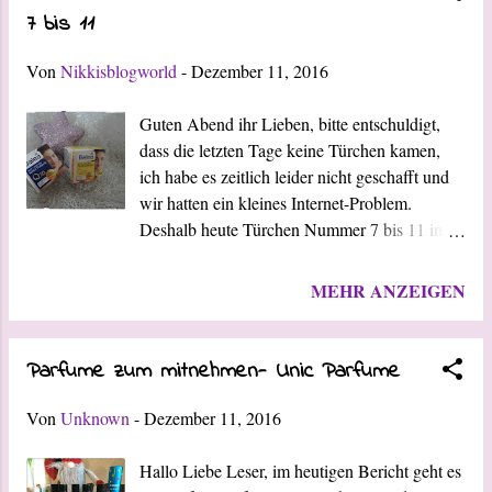
einmal verpackt gelassen, da ich erst andere
7 bis 11
aufbrauchen möchte. MAKE UP
REVOLUTION Ein Eye Primer hat sich in
Von
Nikkisblogworld
-
Dezember 11, 2016
diesem Adventskalender gefunden. Ich bin
sehr gespannt auf das Produkt, da ich von
Guten Abend ihr Lieben, bitte entschuldigt,
Make up Revolution noch keinen Eye Primer
dass die letzten Tage keine Türchen kamen,
hatte bisher. WEINBOX "Badische
ich habe es zeitlich leider nicht geschafft und
Entdecker" Hier gab es heute einen leckeren
wir hatten ein kleines Internet-Problem.
Weißwein vom Weingut Gerhard Karle in
Deshalb heute Türchen Nummer 7 bis 11 in
Ihringen. Es ist ein Grauer Burgunder, Alte
Kurzform (Bildern). Ab morgen dann wieder
Rebe mit dem Jahrgang 2014. Es handelt sich
regulär jeden Tag :-) BALEA THE BODY
MEHR ANZEIGEN
um einen trockenen Wein. PETERS
SHOP MAKE UP REVOLUTION
PRALINEN Bei Peters Pralinen konnte ich
WEINBOX "Badische Entdecker" PETERS
heute wieder einige Leckerei...
PRALINEN Liebe Grüße Eure Nikki
Parfume zum mitnehmen- Unic Parfume
Von
Unknown
-
Dezember 11, 2016
Hallo Liebe Leser, im heutigen Bericht geht es