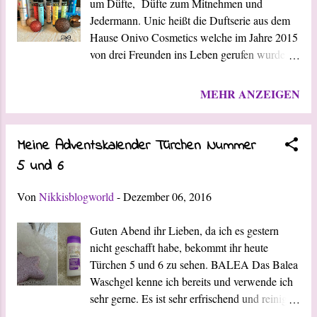
um Düfte, Düfte zum Mitnehmen und
Jedermann. Unic heißt die Duftserie aus dem
Hause Onivo Cosmetics welche im Jahre 2015
von drei Freunden ins Leben gerufen wurde,
denen es am herzen lag die neusten,
attraktivsten Düfte zu einem für jeden
MEHR ANZEIGEN
erschwinglichen Preis auf den Markt zu
bringen. Nicht nur der Duft ist
Ausschlaggebend sondern auch die Form der
Meine Adventskalender Türchen Nummer
dazugehörigen Flacons. Die 20 ml schlanken
5 und 6
Flacons passen selbst in die kleinste
Handtasche und sind somit immer
Von
Nikkisblogworld
-
Dezember 06, 2016
transportfähig. Die Duft-Auswahl von Unic
ist vielfältig, somit könnt ihr jeweils sagen wir
Guten Abend ihr Lieben, da ich es gestern
mal abhängig von eurer Stimmung den
nicht geschafft habe, bekommt ihr heute
passenden Duft auswählen und dadurch dass
Türchen 5 und 6 zu sehen. BALEA Das Balea
er immer mit dabei ist auch regelmäßig
Waschgel kenne ich bereits und verwende ich
auffrischen. 7 verschiedene Duftsorten haben
sehr gerne. Es ist sehr erfrischend und reinigt
wir zum testen bekommen die ich Euch heute
gut. Das Shampoo Sternenschweif spricht