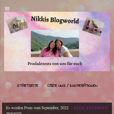
Direkt zum Hauptbereich
STARTSEITE
ÜBER UNS / KOOPERATIONEN
IMPRESSUM
MEHR…
DATENSCHUTZ
ALLE ANZEIGEN
Es werden Posts vom September, 2022
P
angezeigt.