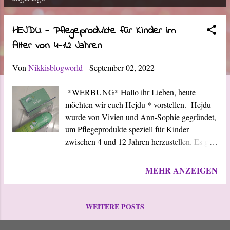
o
s
HEJDU - Pflegeprodukte für Kinder im
Alter von 4-12 Jahren
t
s
Von
Nikkisblogworld
-
September 02, 2022
*WERBUNG* Hallo ihr Lieben, heute
möchten wir euch Hejdu * vorstellen. Hejdu
wurde von Vivien und Ann-Sophie gegründet,
um Pflegeprodukte speziell für Kinder
zwischen 4 und 12 Jahren herzustellen. Es gibt
unzählige Pflegelinie für kleiner Kinder, aber
für das Alter zwischen 4 und 12 Jahren ist sehr
MEHR ANZEIGEN
selten etwas zu finden. Gemeinsam mit
Experten im Fachwissen der Dermatologie,
Medizin und Bioanalytik wurden die Produkte
WEITERE POSTS
entwickelt. Jedes einzelne Pflegeprodukt
wurde gut durchdacht und entwickelt. Die