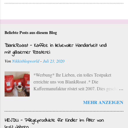
Beliebte Posts aus diesem Blog
BlankRoast - Kaffee in liebevoller Handarbeit und
mit gläserner Rösterei
Von
Nikkisblogworld
-
Juli 23, 2020
*Werbung* Ihr Lieben, ein tolles Testpaket
erreichte uns von BlankRoast .* Die
Kaffeemanufaktur röstet seit 2007. Dies geschieht
mit ausgewählten Kaffeebohnen ausgesuchter
MEHR ANZEIGEN
Provenienzen der besten Anbaugebiete der Erde
im einzigartigen Rebenholz-Röstverfahren. Dies
bedeutet, dass die ausgewählten Kaffeebohnen in
HEJDU - Pflegeprodukte für Kinder im Alter von
einem schonenden Langzeit-Röstverfahren unter
4-12 Jahren