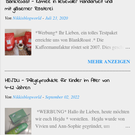
BlankRoast - Kaffee in liebevoller Handarbeit und
mit gläserner Rösterei
Von
Nikkisblogworld
-
Juli 23, 2020
*Werbung* Ihr Lieben, ein tolles Testpaket
erreichte uns von BlankRoast .* Die
Kaffeemanufaktur röstet seit 2007. Dies geschieht
mit ausgewählten Kaffeebohnen ausgesuchter
MEHR ANZEIGEN
Provenienzen der besten Anbaugebiete der Erde
im einzigartigen Rebenholz-Röstverfahren. Dies
bedeutet, dass die ausgewählten Kaffeebohnen in
HEJDU - Pflegeprodukte für Kinder im Alter von
einem schonenden Langzeit-Röstverfahren unter
4-12 Jahren
Zugabe von Bio-Rebenholz aus der Region
Von
Nikkisblogworld
-
September 02, 2022
geröstet werden. Die Kaffeemanufaktur hat ihren
Sitz in Neustadt an der Weinstraße. Die typischen
*WERBUNG* Hallo ihr Lieben, heute möchten
Aromen der jeweiligen Bohnen werden in
wir euch Hejdu * vorstellen. Hejdu wurde von
liebevoller Handarbeit herausgearbeitet. Der
Vivien und Ann-Sophie gegründet, um
Familienbetrieb betreibt eine sortenreine Röstung
Pflegeprodukte speziell für Kinder zwischen 4
in kleineren Mengen und dies spiegelt sich auch