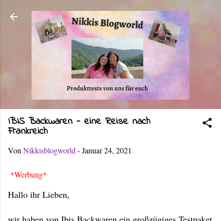
Direkt zum Hauptbereich
IBIS Backwaren - eine Reise nach
Frankreich
Von
Nikkisblogworld
-
Januar 24, 2021
*Werbung*
Hallo ihr Lieben,
wir haben von Ibis Backwaren ein großzügiges Testpaket