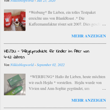
Von
Nikkisblogworld
-
Juli 23, 2020
*Werbung* Ihr Lieben, ein tolles Testpaket
erreichte uns von BlankRoast .* Die
Kaffeemanufaktur röstet seit 2007. Dies geschieht
mit ausgewählten Kaffeebohnen ausgesuchter
MEHR ANZEIGEN
Provenienzen der besten Anbaugebiete der Erde
im einzigartigen Rebenholz-Röstverfahren. Dies
bedeutet, dass die ausgewählten Kaffeebohnen in
HEJDU - Pflegeprodukte für Kinder im Alter von
einem schonenden Langzeit-Röstverfahren unter
4-12 Jahren
Zugabe von Bio-Rebenholz aus der Region
Von
Nikkisblogworld
-
September 02, 2022
geröstet werden. Die Kaffeemanufaktur hat ihren
Sitz in Neustadt an der Weinstraße. Die typischen
*WERBUNG* Hallo ihr Lieben, heute möchten
Aromen der jeweiligen Bohnen werden in
wir euch Hejdu * vorstellen. Hejdu wurde von
liebevoller Handarbeit herausgearbeitet. Der
Vivien und Ann-Sophie gegründet, um
Familienbetrieb betreibt eine sortenreine Röstung
Pflegeprodukte speziell für Kinder zwischen 4
in kleineren Mengen und dies spiegelt sich auch
MEHR ANZEIGEN
und 12 Jahren herzustellen. Es gibt unzählige
im Geschmack wider. Die Rösterei hat noch eine
Pflegelinie für kleiner Kinder, aber für das Alter
Besonderheit, die ich wirklich super interessant