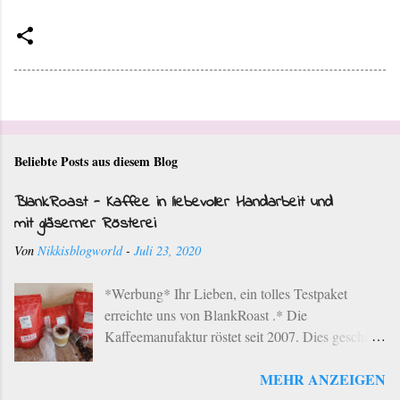
Beliebte Posts aus diesem Blog
BlankRoast - Kaffee in liebevoller Handarbeit und
mit gläserner Rösterei
Von
Nikkisblogworld
-
Juli 23, 2020
*Werbung* Ihr Lieben, ein tolles Testpaket
erreichte uns von BlankRoast .* Die
Kaffeemanufaktur röstet seit 2007. Dies geschieht
mit ausgewählten Kaffeebohnen ausgesuchter
MEHR ANZEIGEN
Provenienzen der besten Anbaugebiete der Erde