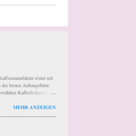
Kaffeemanufaktur röstet seit
 der besten Anbaugebiete
gewählten Kaffeebohnen in
der Region geröstet werden.
MEHR ANZEIGEN
en Aromen der jeweiligen
treibt eine sortenreine
ie Rösterei hat noch eine
sterei“. Das heißt wer in