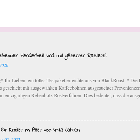
ebevoller Handarbeit und mit gläserner Rösterei
 2020
 Ihr Lieben, ein tolles Testpaket erreichte uns von BlankRoast .* Die 
s geschieht mit ausgewählten Kaffeebohnen ausgesuchter Provenienzen
im einzigartigen Rebenholz-Röstverfahren. Dies bedeutet, dass die aus
onenden Langzeit-Röstverfahren unter Zugabe von Bio-Rebenholz aus 
emanufaktur hat ihren Sitz in Neustadt an der Weinstraße. Die typisch
den in liebevoller Handarbeit herausgearbeitet. Der Familienbetrieb be
n kleineren Mengen und dies spiegelt sich auch im Geschmack wider. D
ür Kinder im Alter von 4-12 Jahren
it, die ich wirklich super interessant finde. Und zwar die „gläserne Rö
er 02, 2022