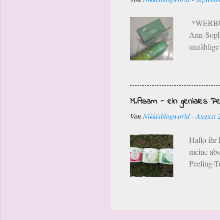
Neustadt 
und sogar
*WERBUNG
Ann-Sophi
unzählige 
finden. G
Produkte 
Hejdu sind
Design au
M.Asam - ein geniales Pe
Kinder sc
Von
Nikkisblogworld
-
August 
oben! Grü
eine Oran
Hallo ihr
meine abs
Peeling-T
Peelings:
für momen
mich scho
es immer 