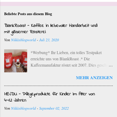
Beliebte Posts aus diesem Blog
BlankRoast - Kaffee in liebevoller Handarbeit und
mit gläserner Rösterei
Von
Nikkisblogworld
-
Juli 23, 2020
*Werbung* Ihr Lieben, ein tolles Testpaket
erreichte uns von BlankRoast .* Die
Kaffeemanufaktur röstet seit 2007. Dies geschieht
mit ausgewählten Kaffeebohnen ausgesuchter
MEHR ANZEIGEN
Provenienzen der besten Anbaugebiete der Erde
im einzigartigen Rebenholz-Röstverfahren. Dies
bedeutet, dass die ausgewählten Kaffeebohnen in
HEJDU - Pflegeprodukte für Kinder im Alter von
einem schonenden Langzeit-Röstverfahren unter
4-12 Jahren
Zugabe von Bio-Rebenholz aus der Region
Von
Nikkisblogworld
-
September 02, 2022
geröstet werden. Die Kaffeemanufaktur hat ihren
Sitz in Neustadt an der Weinstraße. Die typischen