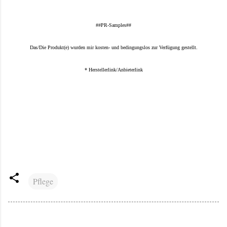
##PR-Samples##
Das/Die Produkt(e) wurden mir kosten- und bedingungslos zur Verfügung gestellt.
* Herstellerlink/Anbieterlink
Pflege