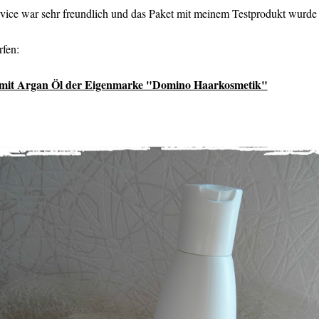
ce war sehr freundlich und das Paket mit meinem Testprodukt wurde se
rfen:
t Argan Öl der Eigenmarke "Domino Haarkosmetik"