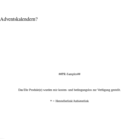
n Adventskalendern?
##PR-Samples##
Das/Die Produkt(e) wurden mir kosten- und bedingungslos zur Verfügung gestellt.
* = Herstellerlink/Anbieterlink