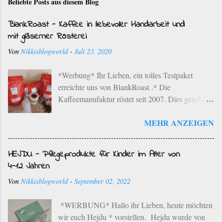
Beliebte Posts aus diesem Blog
BlankRoast - Kaffee in liebevoller Handarbeit und
mit gläserner Rösterei
Von
Nikkisblogworld
-
Juli 23, 2020
*Werbung* Ihr Lieben, ein tolles Testpaket
erreichte uns von BlankRoast .* Die
Kaffeemanufaktur röstet seit 2007. Dies geschieht
mit ausgewählten Kaffeebohnen ausgesuchter
MEHR ANZEIGEN
Provenienzen der besten Anbaugebiete der Erde
im einzigartigen Rebenholz-Röstverfahren. Dies
bedeutet, dass die ausgewählten Kaffeebohnen in
HEJDU - Pflegeprodukte für Kinder im Alter von
einem schonenden Langzeit-Röstverfahren unter
4-12 Jahren
Zugabe von Bio-Rebenholz aus der Region
Von
Nikkisblogworld
-
September 02, 2022
geröstet werden. Die Kaffeemanufaktur hat ihren
Sitz in Neustadt an der Weinstraße. Die typischen
*WERBUNG* Hallo ihr Lieben, heute möchten
Aromen der jeweiligen Bohnen werden in
wir euch Hejdu * vorstellen. Hejdu wurde von
liebevoller Handarbeit herausgearbeitet. Der