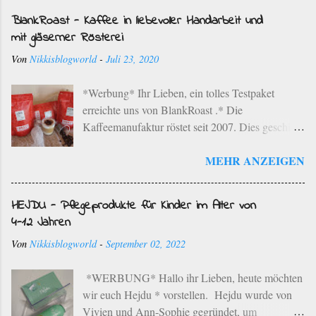
BlankRoast - Kaffee in liebevoller Handarbeit und
mit gläserner Rösterei
Von
Nikkisblogworld
-
Juli 23, 2020
*Werbung* Ihr Lieben, ein tolles Testpaket
erreichte uns von BlankRoast .* Die
Kaffeemanufaktur röstet seit 2007. Dies geschieht
mit ausgewählten Kaffeebohnen ausgesuchter
MEHR ANZEIGEN
Provenienzen der besten Anbaugebiete der Erde
im einzigartigen Rebenholz-Röstverfahren. Dies
bedeutet, dass die ausgewählten Kaffeebohnen in
HEJDU - Pflegeprodukte für Kinder im Alter von
einem schonenden Langzeit-Röstverfahren unter
4-12 Jahren
Zugabe von Bio-Rebenholz aus der Region
Von
Nikkisblogworld
-
September 02, 2022
geröstet werden. Die Kaffeemanufaktur hat ihren
Sitz in Neustadt an der Weinstraße. Die typischen
*WERBUNG* Hallo ihr Lieben, heute möchten
Aromen der jeweiligen Bohnen werden in
wir euch Hejdu * vorstellen. Hejdu wurde von
liebevoller Handarbeit herausgearbeitet. Der
Vivien und Ann-Sophie gegründet, um
Familienbetrieb betreibt eine sortenreine Röstung