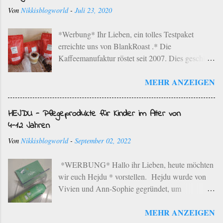
Von
Nikkisblogworld
-
Juli 23, 2020
*Werbung* Ihr Lieben, ein tolles Testpaket
erreichte uns von BlankRoast .* Die
Kaffeemanufaktur röstet seit 2007. Dies geschieht
mit ausgewählten Kaffeebohnen ausgesuchter
MEHR ANZEIGEN
Provenienzen der besten Anbaugebiete der Erde
im einzigartigen Rebenholz-Röstverfahren. Dies
bedeutet, dass die ausgewählten Kaffeebohnen in
HEJDU - Pflegeprodukte für Kinder im Alter von
einem schonenden Langzeit-Röstverfahren unter
4-12 Jahren
Zugabe von Bio-Rebenholz aus der Region
Von
Nikkisblogworld
-
September 02, 2022
geröstet werden. Die Kaffeemanufaktur hat ihren
Sitz in Neustadt an der Weinstraße. Die typischen
*WERBUNG* Hallo ihr Lieben, heute möchten
Aromen der jeweiligen Bohnen werden in
wir euch Hejdu * vorstellen. Hejdu wurde von
liebevoller Handarbeit herausgearbeitet. Der
Vivien und Ann-Sophie gegründet, um
Familienbetrieb betreibt eine sortenreine Röstung
Pflegeprodukte speziell für Kinder zwischen 4
in kleineren Mengen und dies spiegelt sich auch
MEHR ANZEIGEN
und 12 Jahren herzustellen. Es gibt unzählige
im Geschmack wider. Die Rösterei hat noch eine