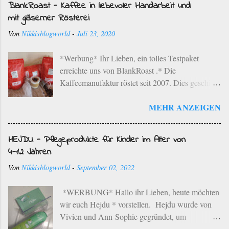
BlankRoast - Kaffee in liebevoller Handarbeit und
mit gläserner Rösterei
Von
Nikkisblogworld
-
Juli 23, 2020
*Werbung* Ihr Lieben, ein tolles Testpaket
erreichte uns von BlankRoast .* Die
Kaffeemanufaktur röstet seit 2007. Dies geschieht
mit ausgewählten Kaffeebohnen ausgesuchter
MEHR ANZEIGEN
Provenienzen der besten Anbaugebiete der Erde
im einzigartigen Rebenholz-Röstverfahren. Dies
bedeutet, dass die ausgewählten Kaffeebohnen in
HEJDU - Pflegeprodukte für Kinder im Alter von
einem schonenden Langzeit-Röstverfahren unter
4-12 Jahren
Zugabe von Bio-Rebenholz aus der Region
Von
Nikkisblogworld
-
September 02, 2022
geröstet werden. Die Kaffeemanufaktur hat ihren
Sitz in Neustadt an der Weinstraße. Die typischen
*WERBUNG* Hallo ihr Lieben, heute möchten
Aromen der jeweiligen Bohnen werden in
wir euch Hejdu * vorstellen. Hejdu wurde von
liebevoller Handarbeit herausgearbeitet. Der
Vivien und Ann-Sophie gegründet, um
Familienbetrieb betreibt eine sortenreine Röstung
Pflegeprodukte speziell für Kinder zwischen 4