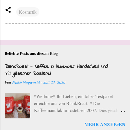
Kosmetik
Beliebte Posts aus diesem Blog
BlankRoast - Kaffee in liebevoller Handarbeit und
mit gläserner Rösterei
Von
Nikkisblogworld
-
Juli 23, 2020
*Werbung* Ihr Lieben, ein tolles Testpaket
erreichte uns von BlankRoast .* Die
Kaffeemanufaktur röstet seit 2007. Dies geschieht
mit ausgewählten Kaffeebohnen ausgesuchter
MEHR ANZEIGEN
Provenienzen der besten Anbaugebiete der Erde