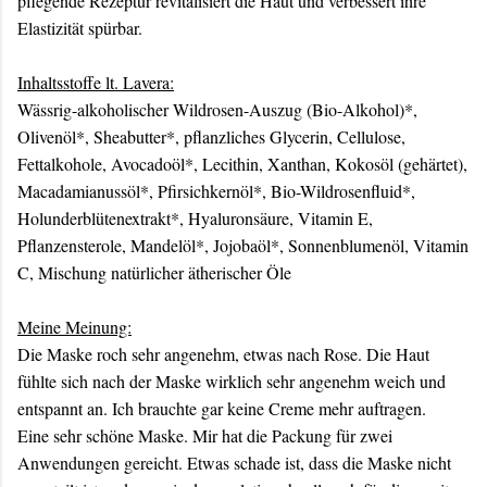
pflegende Rezeptur revitalisiert die Haut und verbessert ihre
Elastizität spürbar.
Inhaltsstoffe lt. Lavera:
Wässrig-alkoholischer Wildrosen-Auszug (Bio-Alkohol)*,
Olivenöl*, Sheabutter*, pflanzliches Glycerin, Cellulose,
Fettalkohole, Avocadoöl*, Lecithin, Xanthan, Kokosöl (gehärtet),
Macadamianussöl*, Pfirsichkernöl*, Bio-Wildrosenfluid*,
Holunderblütenextrakt*, Hyaluronsäure, Vitamin E,
Pflanzensterole, Mandelöl*, Jojobaöl*, Sonnenblumenöl, Vitamin
C, Mischung natürlicher ätherischer Öle
Meine Meinung:
Die Maske roch sehr angenehm, etwas nach Rose. Die Haut
fühlte sich nach der Maske wirklich sehr angenehm weich und
entspannt an. Ich brauchte gar keine Creme mehr auftragen.
Eine sehr schöne Maske. Mir hat die Packung für zwei
Anwendungen gereicht. Etwas schade ist, dass die Maske nicht