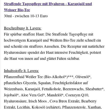
Straffende Tagespflege mit Hyaluron - Karanjaöl und
Weisser Bio-Tee
30ml - zwischen 10-13 Euro
Beschreibung lt. Lavera:
Für spürbar straffere Haut: Die Straffende Tagespflege mit
hochwertigem Karanjaöl und Weißem Bio-Tee zieht schnell ein
und schenkt ein strafferes Aussehen. Die Rezeptur mit natürlicher
Hyaluronsäure spendet der Haut intensive Feuchtigkeit, polstert
die Haut von innen auf und glättet Falten sichtbar.
Inhaltsstoffe lt. Lavera:
Pflanzenfluid Weißer Tee (Bio-Alkohol*)***, Olivenöl*,
pflanzliches Glycerin, Squalan, Feuchtigkeitsfaktor auf
Weizenbasis, Karanjaöl, Fettalkohole, Beerenwachs, Sheabutter*,
Jojobaöl*, Aloe Vera Gel*, Mandelöl*, Coenzym Q10,
Hyaluronsäure, Irisch Moos , Cova Btrox Extrakt, Bearberry
Extrakt, Lecithin, Kokosöl (gehärtet), Pflanzensterole, Xanthan,