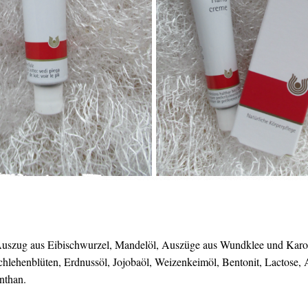
Auszug aus Eibischwurzel, Mandelöl, Auszüge aus Wundklee und Karott
lehenblüten, Erdnussöl, Jojobaöl, Weizenkeimöl, Bentonit, Lactose,
nthan.