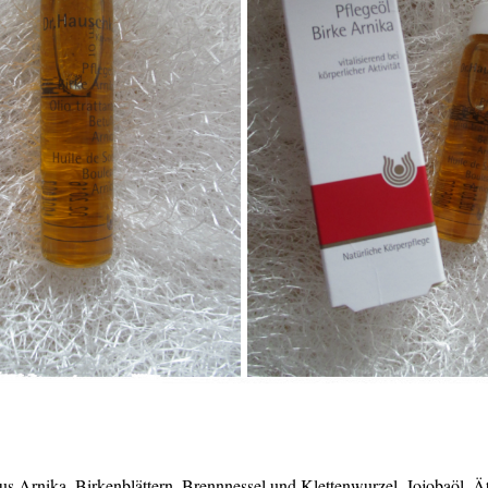
Arnika, Birkenblättern, Brennnessel und Klettenwurzel, Jojobaöl, Äth