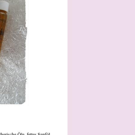
erische Öle, fettes Senföl.