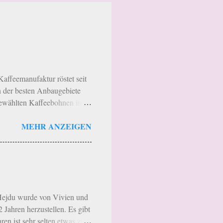
Kaffeemanufaktur röstet seit
 der besten Anbaugebiete
gewählten Kaffeebohnen in
der Region geröstet werden.
MEHR ANZEIGEN
en Aromen der jeweiligen
treibt eine sortenreine
ie Rösterei hat noch eine
sterei“. Das heißt wer in
ung der Kaffees informieren
ejdu wurde von Vivien und
Jahren herzustellen. Es gibt
ren ist sehr selten etwas zu