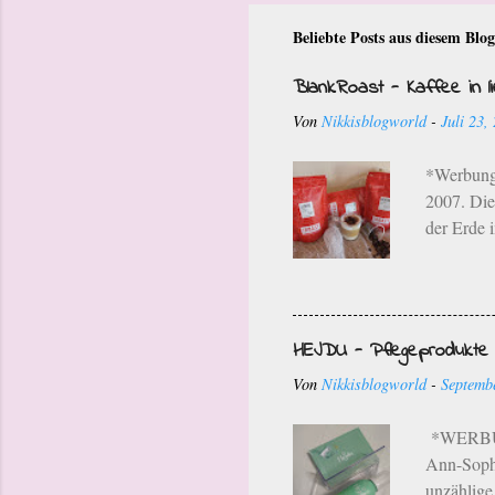
Beliebte Posts aus diesem Blog
BlankRoast - Kaffee in li
Von
Nikkisblogworld
-
Juli 23,
*Werbung*
2007. Die
der Erde 
einem sch
Die Kaffe
Bohnen wer
Röstung i
HEJDU - Pflegeprodukte f
Besonderhe
Von
Nikkisblogworld
-
Septemb
Neustadt 
und sogar
*WERBUNG
Ann-Sophi
unzählige 