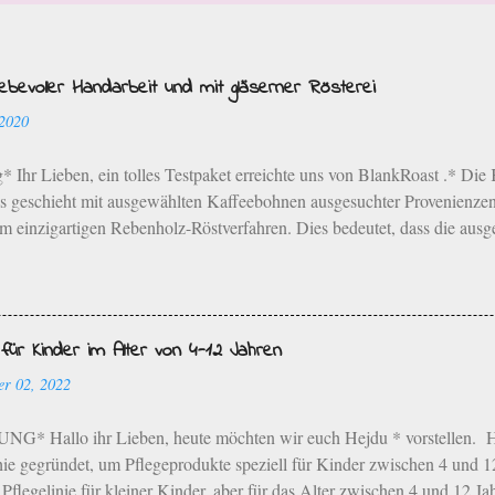
ebevoller Handarbeit und mit gläserner Rösterei
 2020
 Ihr Lieben, ein tolles Testpaket erreichte uns von BlankRoast .* Die 
s geschieht mit ausgewählten Kaffeebohnen ausgesuchter Provenienzen
im einzigartigen Rebenholz-Röstverfahren. Dies bedeutet, dass die aus
onenden Langzeit-Röstverfahren unter Zugabe von Bio-Rebenholz aus 
emanufaktur hat ihren Sitz in Neustadt an der Weinstraße. Die typisch
den in liebevoller Handarbeit herausgearbeitet. Der Familienbetrieb be
n kleineren Mengen und dies spiegelt sich auch im Geschmack wider. D
ür Kinder im Alter von 4-12 Jahren
it, die ich wirklich super interessant finde. Und zwar die „gläserne Rö
er 02, 2022
an der Weinstraße vorbeischaut, kann sich ganz genau über die Herstell
 dabei zusehen. Gleichzeitig werden in der angrenze...
* Hallo ihr Lieben, heute möchten wir euch Hejdu * vorstellen. H
e gegründet, um Pflegeprodukte speziell für Kinder zwischen 4 und 12 
Pflegelinie für kleiner Kinder, aber für das Alter zwischen 4 und 12 Jah