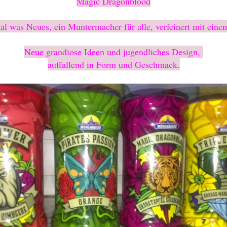
Magic Dragonblood
al was Neues, ein Muntermacher für alle, verfeinert mit eine
Neue grandiose Ideen und jugendliches Design,
auffallend in Form und Geschmack.